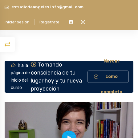
estudiodeangeles.info@gmail.com
Iniciar sesión
Registrate
Marcar
Tomando
Ir a la
consciencia de tu
página de
como
lugar hoy y tu nueva
inicio del
curso
proyección
completo