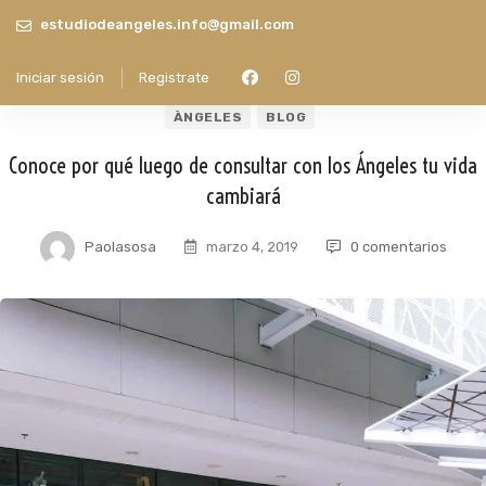
estudiodeangeles.info@gmail.com
Iniciar sesión
Registrate
ÀNGELES
BLOG
Conoce por qué luego de consultar con los Ángeles tu vida
cambiará
Paolasosa
marzo 4, 2019
0 comentarios